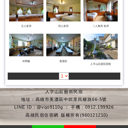
五人套房
四人套房
二人雅房-套房
休閒廳
會議室
人字山莊庭院景觀
人字山莊藝術民宿
地址：高雄市美濃區中圳里民權路66-5號
LINE ID：@vqo9110g ； 手機：0912.199926
高雄民宿住宿網
版權所有(960121210)