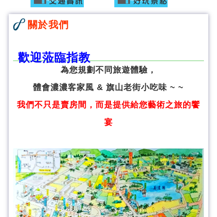
關於我們
歡迎蒞臨指教
為您規劃不同旅遊體驗，
體會濃濃客家風 & 旗山老街小吃味 ~ ~
我們不只是賣房間，而是提供給您藝術之旅的饗
宴