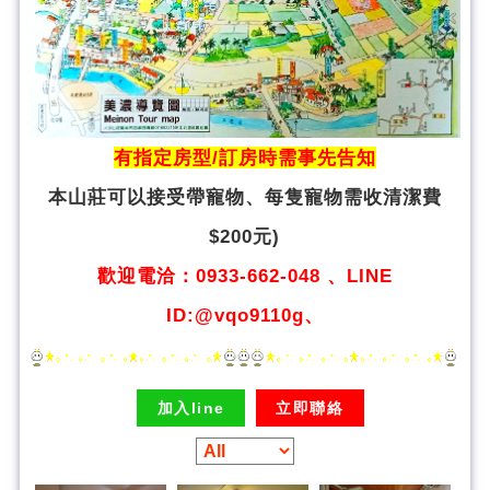
有指定房型/訂房時需事先告知
本山莊可以接受帶寵物、
每隻寵物需收清潔費
$200元)
歡迎電洽：0933-662-048 、LINE
ID:@vqo9110g、
加入line
立即聯絡