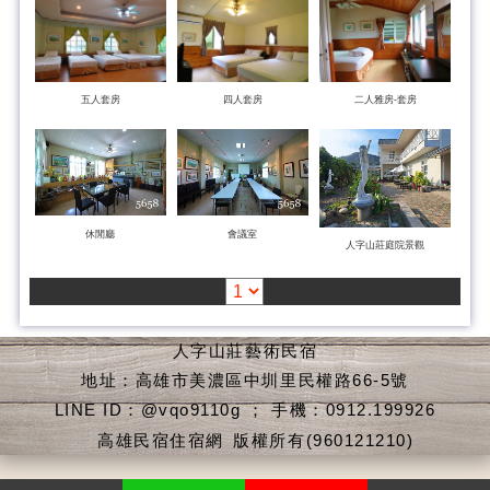
五人套房
四人套房
二人雅房-套房
休閒廳
會議室
人字山莊庭院景觀
人字山莊藝術民宿
地址：高雄市美濃區中圳里民權路66-5號
LINE ID：@vqo9110g ； 手機：0912.199926
高雄民宿住宿網
版權所有(960121210)