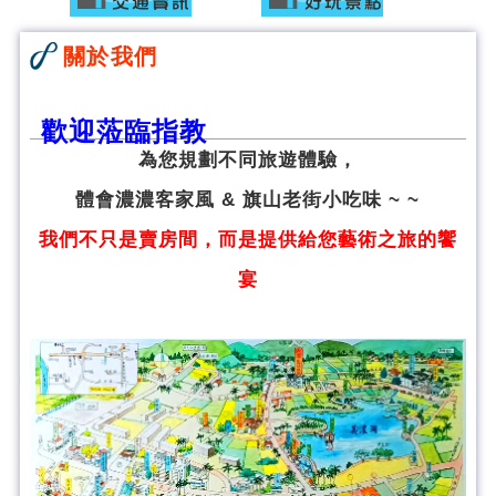
關於我們
歡迎蒞臨指教
為您規劃不同旅遊體驗，
體會濃濃客家風 & 旗山老街小吃味 ~ ~
我們不只是賣房間，而是提供給您藝術之旅的饗
宴