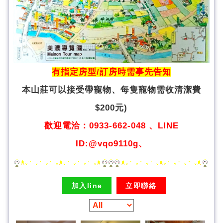
有指定房型/訂房時需事先告知
本山莊可以接受帶寵物、
每隻寵物需收清潔費
$200元)
歡迎電洽：0933-662-048 、LINE
ID:@vqo9110g、
加入line
立即聯絡