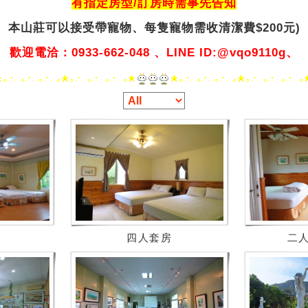
有指定房型/訂房時需事先告知
本山莊可以接受帶寵物、
每隻寵物需收清潔費$200元)
歡迎電洽：0933-662-048 、LINE ID:@vqo9110g、
四人套房
二人