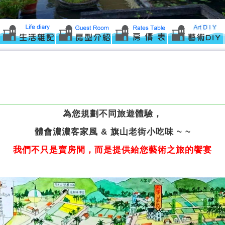
為您規劃不同旅遊體驗，
體會濃濃客家風 & 旗山老街小吃味 ~ ~
我們不只是賣房間，而是提供給您藝術之旅的饗宴