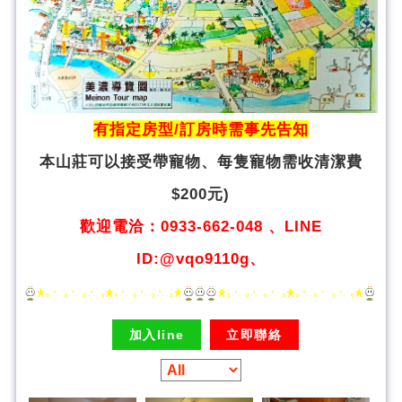
有指定房型/訂房時需事先告知
本山莊可以接受帶寵物、
每隻寵物需收清潔費
$200元)
歡迎電洽：0933-662-048 、LINE
ID:@vqo9110g、
加入line
立即聯絡