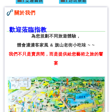
關於我們
歡迎蒞臨指教
為您規劃不同旅遊體驗，
體會濃濃客家風 & 旗山老街小吃味 ~ ~
我們不只是賣房間，而是提供給您藝術之旅的饗
宴