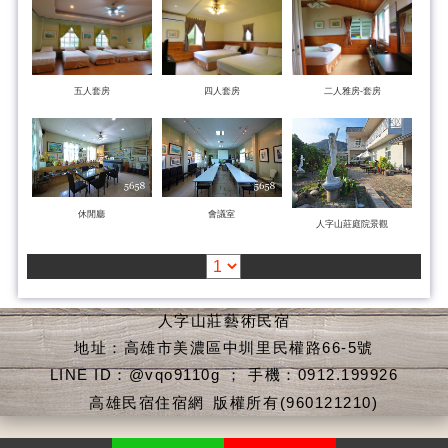
五人套房
四人套房
二人雅房-套房
休閒廳
會議室
人字山莊庭院景觀
人字山莊藝術民宿
地址：高雄市美濃區中圳里民權路66-5號
LINE ID：@vqo9110g ； 手機：0912.199926
高雄民宿住宿網
版權所有(960121210)