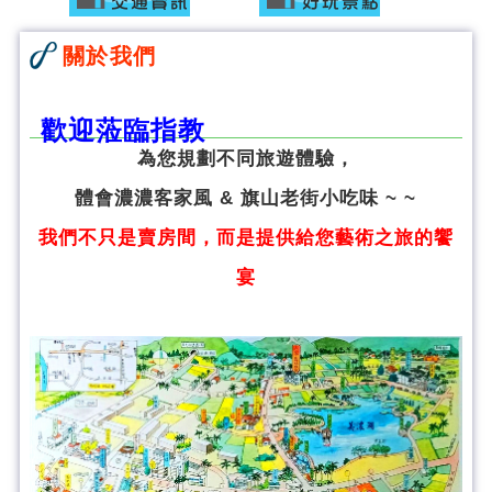
關於我們
歡迎蒞臨指教
為您規劃不同旅遊體驗，
體會濃濃客家風 & 旗山老街小吃味 ~ ~
我們不只是賣房間，而是提供給您藝術之旅的饗
宴