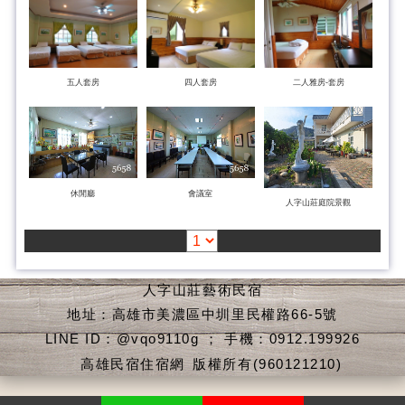
五人套房
四人套房
二人雅房-套房
休閒廳
會議室
人字山莊庭院景觀
人字山莊藝術民宿
地址：高雄市美濃區中圳里民權路66-5號
LINE ID：@vqo9110g ； 手機：0912.199926
高雄民宿住宿網
版權所有(960121210)