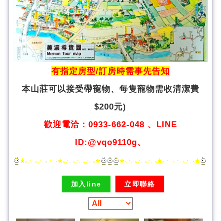
有指定房型/訂房時需事先告知
本山莊可以接受帶寵物、
每隻寵物需收清潔費
$200元)
歡迎電洽：0933-662-048 、LINE
ID:@vqo9110g、
加入line
立即聯絡