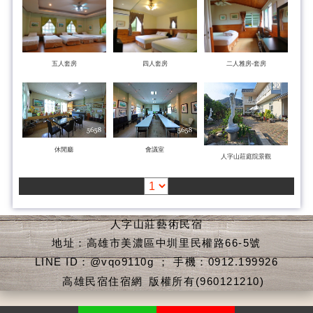
五人套房
四人套房
二人雅房-套房
休閒廳
會議室
人字山莊庭院景觀
人字山莊藝術民宿
地址：高雄市美濃區中圳里民權路66-5號
LINE ID：@vqo9110g ； 手機：0912.199926
高雄民宿住宿網
版權所有(960121210)