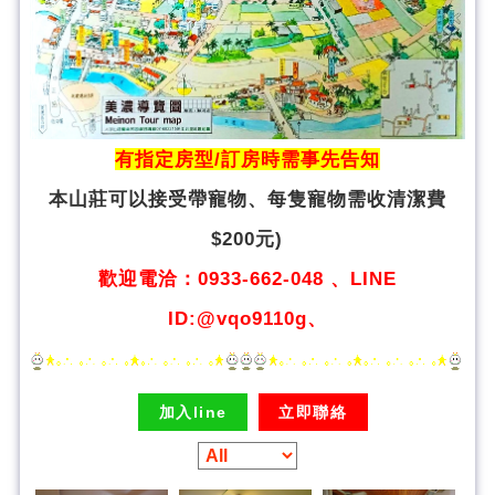
有指定房型/訂房時需事先告知
本山莊可以接受帶寵物、
每隻寵物需收清潔費
$200元)
歡迎電洽：0933-662-048 、LINE
ID:@vqo9110g、
加入line
立即聯絡