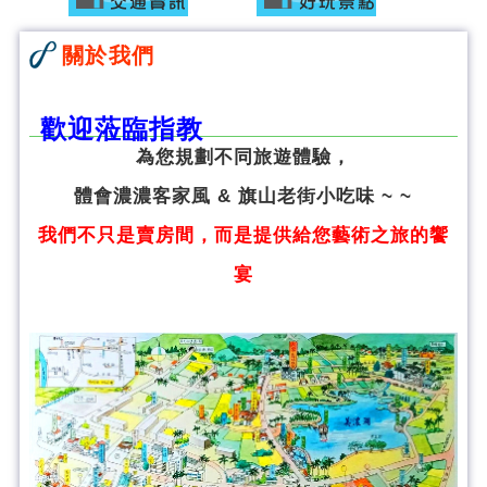
關於我們
歡迎蒞臨指教
為您規劃不同旅遊體驗，
體會濃濃客家風 & 旗山老街小吃味 ~ ~
我們不只是賣房間，而是提供給您藝術之旅的饗
宴