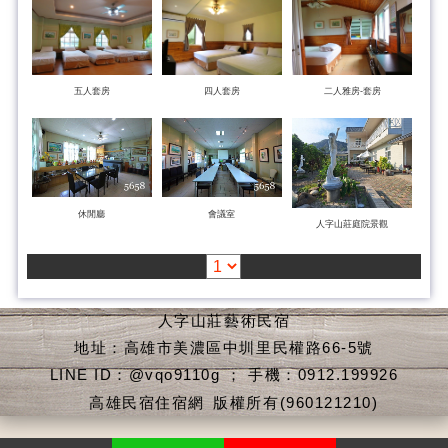
五人套房
四人套房
二人雅房-套房
休閒廳
會議室
人字山莊庭院景觀
人字山莊藝術民宿
地址：高雄市美濃區中圳里民權路66-5號
LINE ID：@vqo9110g ； 手機：0912.199926
高雄民宿住宿網
版權所有(960121210)