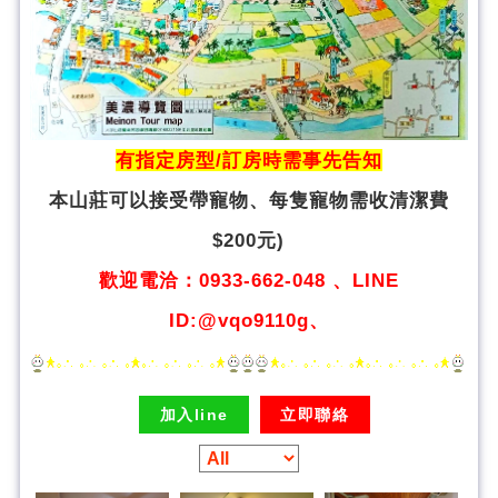
有指定房型/訂房時需事先告知
本山莊可以接受帶寵物、
每隻寵物需收清潔費
$200元)
歡迎電洽：0933-662-048 、LINE
ID:@vqo9110g、
加入line
立即聯絡