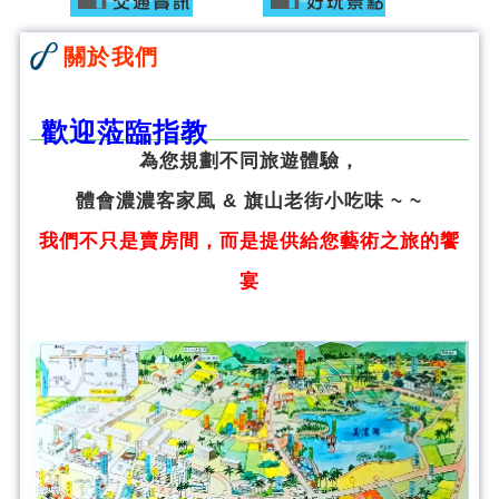
關於我們
歡迎蒞臨指教
為您規劃不同旅遊體驗，
體會濃濃客家風 & 旗山老街小吃味 ~ ~
我們不只是賣房間，而是提供給您藝術之旅的饗
宴