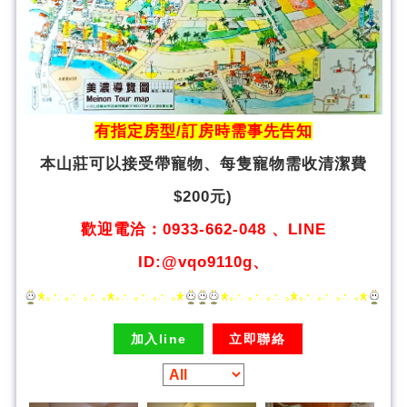
有指定房型/訂房時需事先告知
本山莊可以接受帶寵物、
每隻寵物需收清潔費
$200元)
歡迎電洽：0933-662-048 、LINE
ID:@vqo9110g、
加入line
立即聯絡