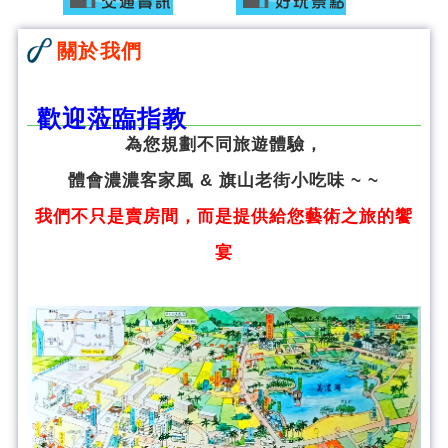
關於我們
歡迎蒞臨指教
為您規劃不同旅遊體驗，
體會濃濃客家風 & 旗山老街小吃味 ~ ~
我們不只是賣房間，而是提供給您藝術之旅的饗
宴