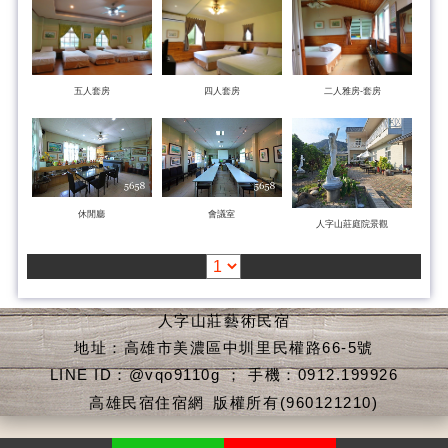
五人套房
四人套房
二人雅房-套房
休閒廳
會議室
人字山莊庭院景觀
人字山莊藝術民宿
地址：高雄市美濃區中圳里民權路66-5號
LINE ID：@vqo9110g ； 手機：0912.199926
高雄民宿住宿網
版權所有(960121210)