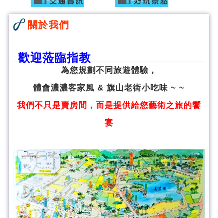
關於我們
歡迎蒞臨指教
為您規劃不同旅遊體驗，
體會濃濃客家風 & 旗山老街小吃味 ~ ~
我們不只是賣房間，而是提供給您藝術之旅的饗
宴