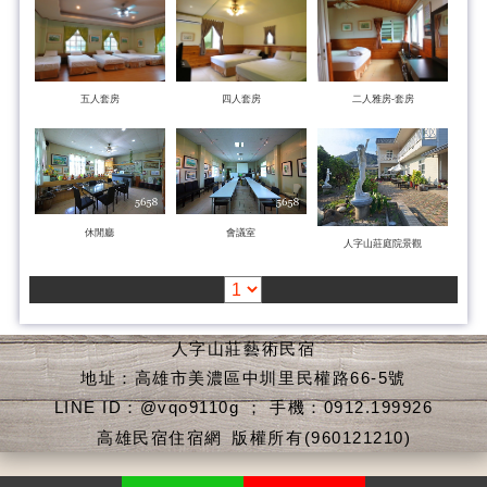
五人套房
四人套房
二人雅房-套房
休閒廳
會議室
人字山莊庭院景觀
人字山莊藝術民宿
地址：高雄市美濃區中圳里民權路66-5號
LINE ID：@vqo9110g ； 手機：0912.199926
高雄民宿住宿網
版權所有(960121210)