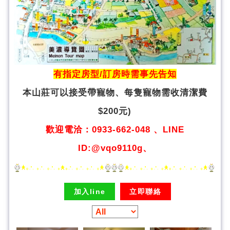
有指定房型/訂房時需事先告知
本山莊可以接受帶寵物、
每隻寵物需收清潔費
$200元)
歡迎電洽：0933-662-048 、LINE
ID:@vqo9110g、
加入line
立即聯絡