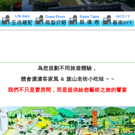
為您規劃不同旅遊體驗，
體會濃濃客家風 & 旗山老街小吃味 ~ ~
我們不只是賣房間，而是提供給您藝術之旅的饗宴