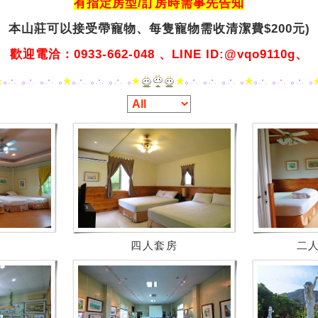
有指定房型/訂房時需事先告知
本山莊可以接受帶寵物、
每隻寵物需收清潔費$200元)
歡迎電洽：0933-662-048 、LINE ID:@vqo9110g、
四人套房
二人