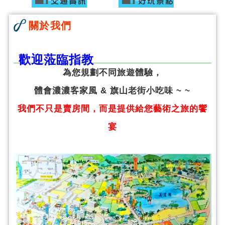
關於我們
歡迎蒞臨指教
為您規劃不同旅遊體驗，
體會濃濃客家風 & 旗山老街小吃味 ~ ~
我們不只是賣房間，而是提供給您藝術之旅的饗
宴