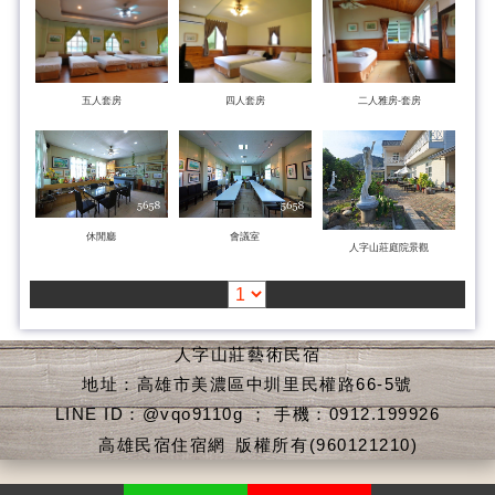
五人套房
四人套房
二人雅房-套房
休閒廳
會議室
人字山莊庭院景觀
人字山莊藝術民宿
地址：高雄市美濃區中圳里民權路66-5號
LINE ID：@vqo9110g ； 手機：0912.199926
高雄民宿住宿網
版權所有(960121210)