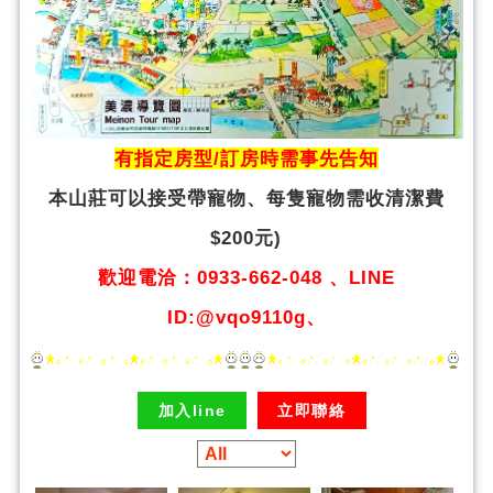
有指定房型/訂房時需事先告知
本山莊可以接受帶寵物、
每隻寵物需收清潔費
$200元)
歡迎電洽：0933-662-048 、LINE
ID:@vqo9110g、
加入line
立即聯絡