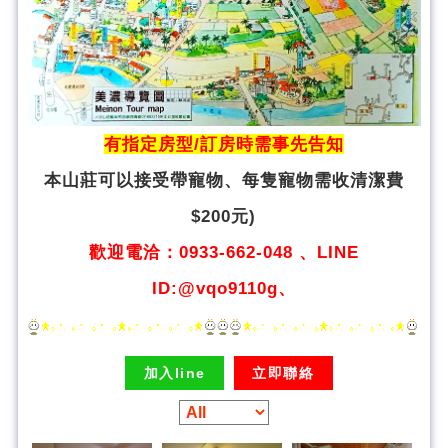
有指定房型/訂房時需事先告知
本山莊可以接受帶寵物、
每隻寵物需收清潔費
$200元)
歡迎電洽：0933-662-048 、LINE
ID:@vqo9110g、
加入line
立即聯絡