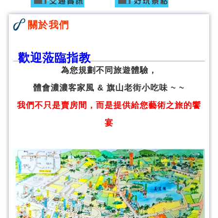
關於我們
歡迎蒞臨指教
為您規劃不同旅遊體驗，
體會濃濃客家風 & 旗山老街小吃味 ~ ~
我們不只是賣房間，而是提供給您藝術之旅的饗
宴