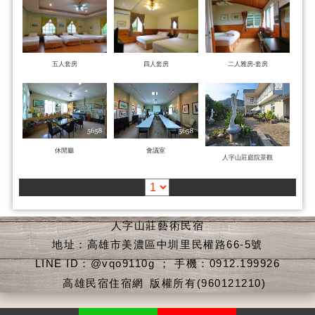
五人套房
四人套房
二人雅房-套房
休閒廳
會議室
人字山莊庭院景觀
人字山莊藝術民宿
地址：高雄市美濃區中圳里民權路66-5號
LINE ID：@vqo9110g ； 手機：0912.199926
高雄民宿住宿網
版權所有(960121210)