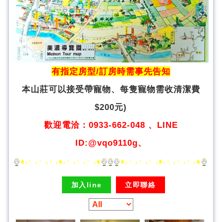
有指定房型/訂房時需事先告知
本山莊可以接受帶寵物、
每隻寵物需收清潔費
$200元)
歡迎電洽：0933-662-048 、LINE
ID:@vqo9110g、
加入line
立即聯絡