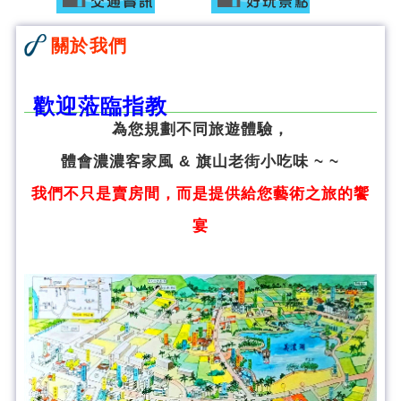
關於我們
歡迎蒞臨指教
為您規劃不同旅遊體驗，
體會濃濃客家風 & 旗山老街小吃味 ~ ~
我們不只是賣房間，而是提供給您藝術之旅的饗
宴