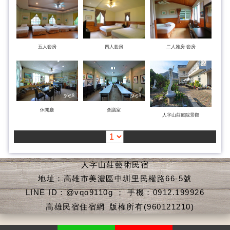
五人套房
四人套房
二人雅房-套房
休閒廳
會議室
人字山莊庭院景觀
人字山莊藝術民宿
地址：高雄市美濃區中圳里民權路66-5號
LINE ID：@vqo9110g ； 手機：0912.199926
高雄民宿住宿網
版權所有(960121210)