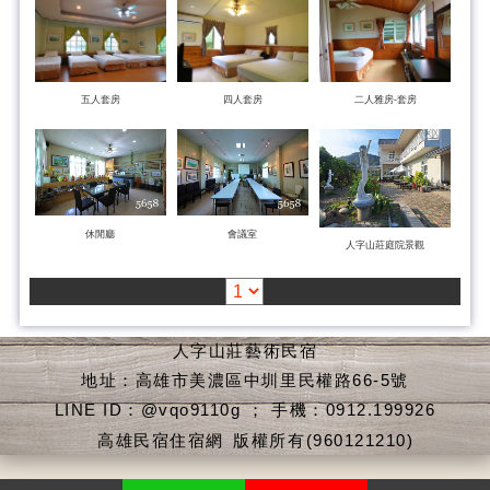
五人套房
四人套房
二人雅房-套房
休閒廳
會議室
人字山莊庭院景觀
人字山莊藝術民宿
地址：高雄市美濃區中圳里民權路66-5號
LINE ID：@vqo9110g ； 手機：0912.199926
高雄民宿住宿網
版權所有(960121210)