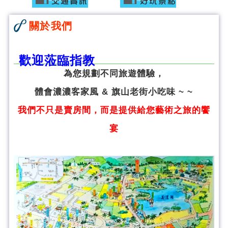
關於我們
歡迎蒞臨指教
為您規劃不同旅遊體驗，
體會濃濃客家風 & 旗山老街小吃味 ~ ~
我們不只是賣房間，而是提供給您藝術之旅的饗
宴