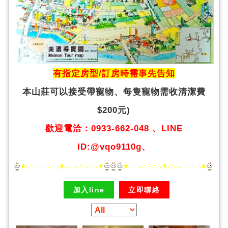
有指定房型/訂房時需事先告知
本山莊可以接受帶寵物、
每隻寵物需收清潔費
$200元)
歡迎電洽：0933-662-048 、LINE
ID:@vqo9110g、
加入line
立即聯絡