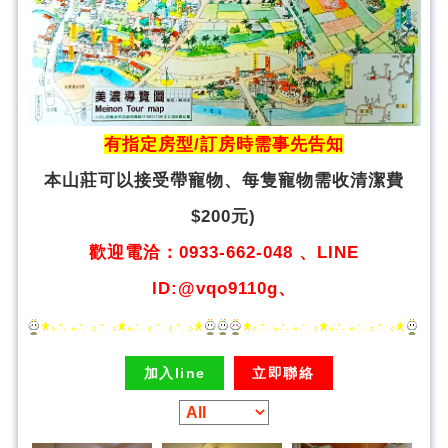
有指定房型/訂房時需事先告知
本山莊可以接受帶寵物、
每隻寵物需收清潔費
$200元)
歡迎電洽：0933-662-048 、LINE
ID:@vqo9110g、
加入line
立即聯絡