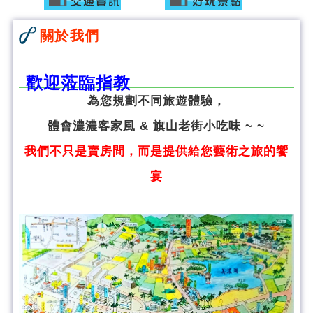
關於我們
歡迎蒞臨指教
為您規劃不同旅遊體驗，
體會濃濃客家風 & 旗山老街小吃味 ~ ~
我們不只是賣房間，而是提供給您藝術之旅的饗
宴