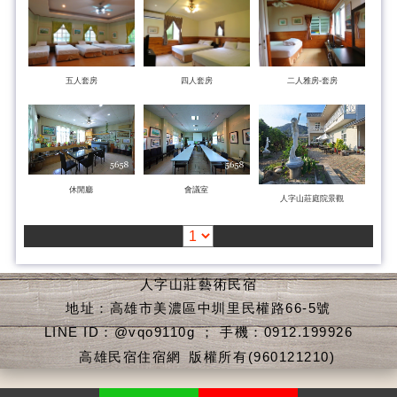
五人套房
四人套房
二人雅房-套房
休閒廳
會議室
人字山莊庭院景觀
人字山莊藝術民宿
地址：高雄市美濃區中圳里民權路66-5號
LINE ID：@vqo9110g ； 手機：0912.199926
高雄民宿住宿網
版權所有(960121210)