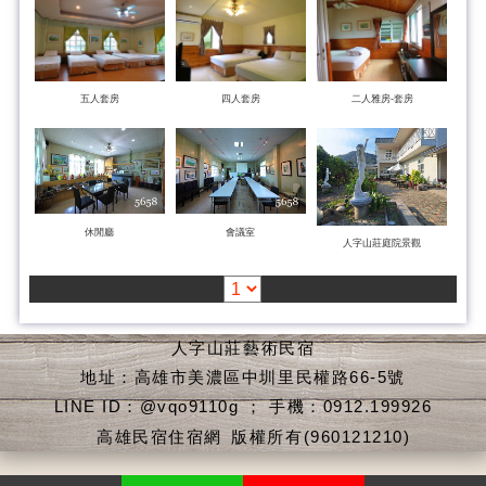
五人套房
四人套房
二人雅房-套房
休閒廳
會議室
人字山莊庭院景觀
人字山莊藝術民宿
地址：高雄市美濃區中圳里民權路66-5號
LINE ID：@vqo9110g ； 手機：0912.199926
高雄民宿住宿網
版權所有(960121210)