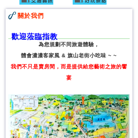
關於我們
歡迎蒞臨指教
為您規劃不同旅遊體驗，
體會濃濃客家風 & 旗山老街小吃味 ~ ~
我們不只是賣房間，而是提供給您藝術之旅的饗
宴