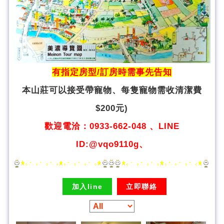
有指定房型/訂房時需事先告知
本山莊可以接受帶寵物、
每隻寵物需收清潔費
$200元)
歡迎電洽：0933-662-048 、LINE
ID:@vqo9110g、
加入line
立即聯絡