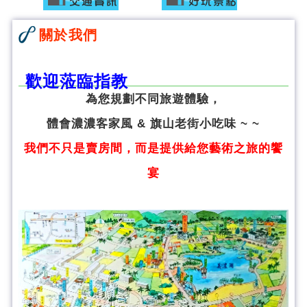
關於我們
歡迎蒞臨指教
為您規劃不同旅遊體驗，
體會濃濃客家風 & 旗山老街小吃味 ~ ~
我們不只是賣房間，而是提供給您藝術之旅的饗
宴