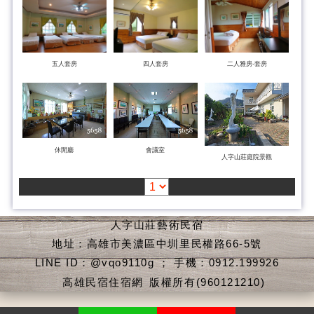
五人套房
四人套房
二人雅房-套房
休閒廳
會議室
人字山莊庭院景觀
人字山莊藝術民宿
地址：高雄市美濃區中圳里民權路66-5號
LINE ID：@vqo9110g ； 手機：0912.199926
高雄民宿住宿網
版權所有(960121210)