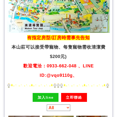
有指定房型/訂房時需事先告知
本山莊可以接受帶寵物、
每隻寵物需收清潔費
$200元)
歡迎電洽：0933-662-048 、LINE
ID:@vqo9110g、
加入line
立即聯絡