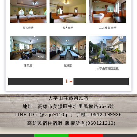
五人套房
四人套房
二人雅房-套房
休閒廳
會議室
人字山莊庭院景觀
人字山莊藝術民宿
地址：高雄市美濃區中圳里民權路66-5號
LINE ID：@vqo9110g ； 手機：0912.199926
高雄民宿住宿網
版權所有(960121210)