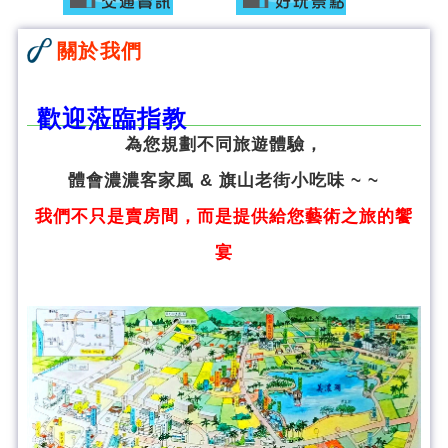
關於我們
歡迎蒞臨指教
為您規劃不同旅遊體驗，
體會濃濃客家風 & 旗山老街小吃味 ~ ~
我們不只是賣房間，而是提供給您藝術之旅的饗
宴