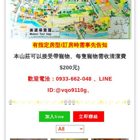
有指定房型/訂房時需事先告知
本山莊可以接受帶寵物、
每隻寵物需收清潔費
$200元)
歡迎電洽：0933-662-048 、LINE
ID:@vqo9110g、
加入line
立即聯絡