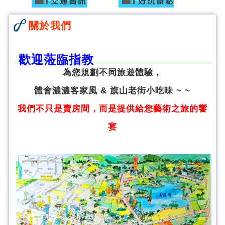
關於我們
歡迎蒞臨指教
為您規劃不同旅遊體驗，
體會濃濃客家風 & 旗山老街小吃味 ~ ~
我們不只是賣房間，而是提供給您藝術之旅的饗
宴