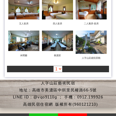
五人套房
四人套房
二人雅房-套房
休閒廳
會議室
人字山莊庭院景觀
人字山莊藝術民宿
地址：高雄市美濃區中圳里民權路66-5號
LINE ID：@vqo9110g ； 手機：0912.199926
高雄民宿住宿網
版權所有(960121210)