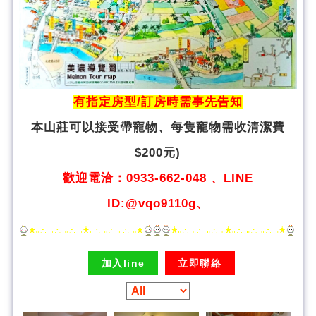
有指定房型/訂房時需事先告知
本山莊可以接受帶寵物、
每隻寵物需收清潔費
$200元)
歡迎電洽：0933-662-048 、LINE
ID:@vqo9110g、
加入line
立即聯絡