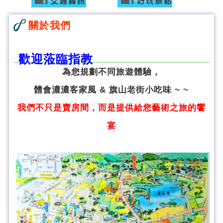
關於我們
歡迎蒞臨指教
為您規劃不同旅遊體驗，
體會濃濃客家風 & 旗山老街小吃味 ~ ~
我們不只是賣房間，而是提供給您藝術之旅的饗
宴