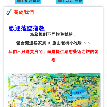
關於我們
歡迎蒞臨指教
為您規劃不同旅遊體驗，
體會濃濃客家風 & 旗山老街小吃味 ~ ~
我們不只是賣房間，而是提供給您藝術之旅的饗
宴