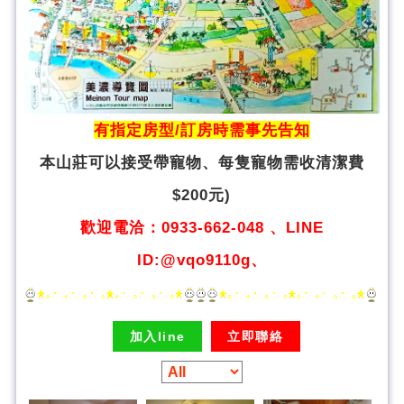
有指定房型/訂房時需事先告知
本山莊可以接受帶寵物、
每隻寵物需收清潔費
$200元)
歡迎電洽：0933-662-048 、LINE
ID:@vqo9110g、
加入line
立即聯絡