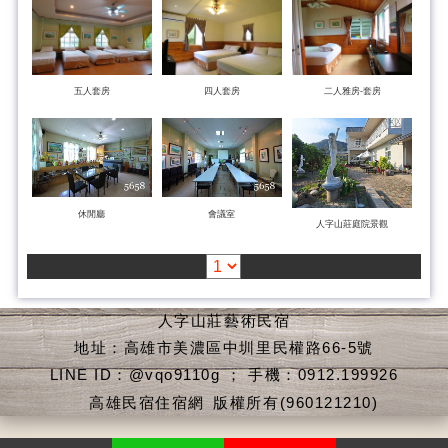
五人套房
四人套房
二人雅房-套房
休閒廳
會議室
人字山莊庭院景觀
人字山莊藝術民宿
地址：高雄市美濃區中圳里民權路66-5號
LINE ID：@vqo9110g ； 手機：0912.199926
高雄民宿住宿網
版權所有(960121210)