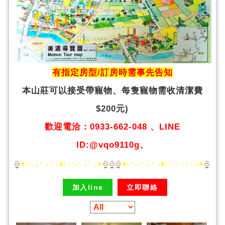
有指定房型/訂房時需事先告知
本山莊可以接受帶寵物、
每隻寵物需收清潔費
$200元)
歡迎電洽：0933-662-048 、LINE
ID:@vqo9110g、
加入line
立即聯絡