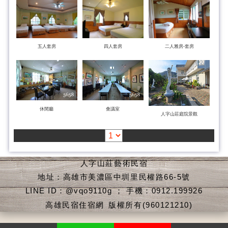
五人套房
四人套房
二人雅房-套房
休閒廳
會議室
人字山莊庭院景觀
人字山莊藝術民宿
地址：高雄市美濃區中圳里民權路66-5號
LINE ID：@vqo9110g ； 手機：0912.199926
高雄民宿住宿網
版權所有(960121210)