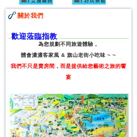
關於我們
歡迎蒞臨指教
為您規劃不同旅遊體驗，
體會濃濃客家風 & 旗山老街小吃味 ~ ~
我們不只是賣房間，而是提供給您藝術之旅的饗
宴