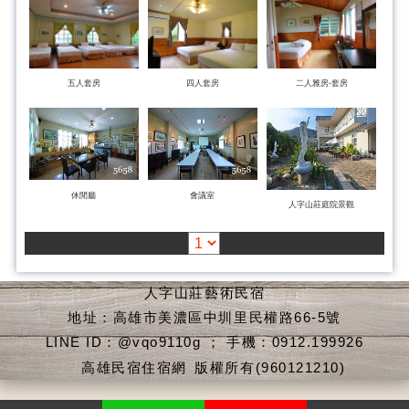
五人套房
四人套房
二人雅房-套房
休閒廳
會議室
人字山莊庭院景觀
人字山莊藝術民宿
地址：高雄市美濃區中圳里民權路66-5號
LINE ID：@vqo9110g ； 手機：0912.199926
高雄民宿住宿網
版權所有(960121210)