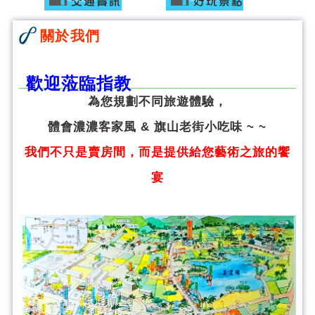
關於我們
歡迎蒞臨指教
為您規劃不同旅遊體驗，
體會濃濃客家風 & 旗山老街小吃味 ~ ~
我們不只是賣房間，而是提供給您藝術之旅的饗
宴