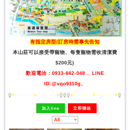
有指定房型/訂房時需事先告知
本山莊可以接受帶寵物、
每隻寵物需收清潔費
$200元)
歡迎電洽：0933-662-048 、LINE
ID:@vqo9110g、
加入line
立即聯絡