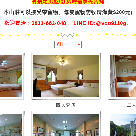
有指定房型/訂房時需事先告知
本山莊可以接受帶寵物、
每隻寵物需收清潔費$200元)
歡迎電洽：0933-662-048 、LINE ID:@vqo9110g、
四人套房
二人