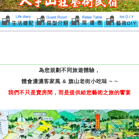
為您規劃不同旅遊體驗，
體會濃濃客家風 & 旗山老街小吃味 ~ ~
我們不只是賣房間，而是提供給您藝術之旅的饗宴