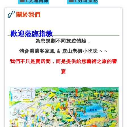
關於我們
歡迎蒞臨指教
為您規劃不同旅遊體驗，
體會濃濃客家風 & 旗山老街小吃味 ~ ~
我們不只是賣房間，而是提供給您藝術之旅的饗
宴