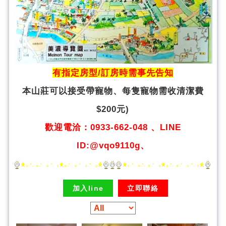
有指定房型/訂房時需事先告知
本山莊可以接受帶寵物、
每隻寵物需收清潔費
$200元)
歡迎電洽：0933-662-048 、LINE
ID:@vqo9110g、
加入line
立即聯絡