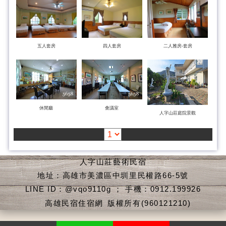
五人套房
四人套房
二人雅房-套房
休閒廳
會議室
人字山莊庭院景觀
人字山莊藝術民宿
地址：高雄市美濃區中圳里民權路66-5號
LINE ID：@vqo9110g ； 手機：0912.199926
高雄民宿住宿網
版權所有(960121210)