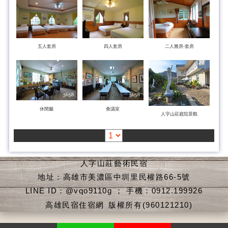
五人套房
四人套房
二人雅房-套房
休閒廳
會議室
人字山莊庭院景觀
人字山莊藝術民宿
地址：高雄市美濃區中圳里民權路66-5號
LINE ID：@vqo9110g ； 手機：0912.199926
高雄民宿住宿網
版權所有(960121210)