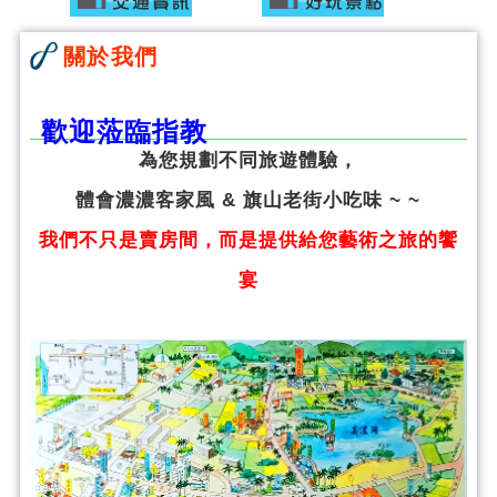
關於我們
歡迎蒞臨指教
為您規劃不同旅遊體驗，
體會濃濃客家風 & 旗山老街小吃味 ~ ~
我們不只是賣房間，而是提供給您藝術之旅的饗
宴