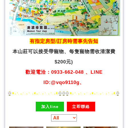
有指定房型/訂房時需事先告知
本山莊可以接受帶寵物、
每隻寵物需收清潔費
$200元)
歡迎電洽：0933-662-048 、LINE
ID:@vqo9110g、
加入line
立即聯絡