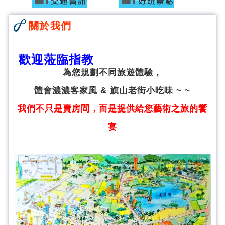
關於我們
歡迎蒞臨指教
為您規劃不同旅遊體驗，
體會濃濃客家風 & 旗山老街小吃味 ~ ~
我們不只是賣房間，而是提供給您藝術之旅的饗
宴