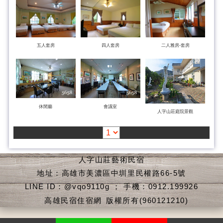
五人套房
四人套房
二人雅房-套房
休閒廳
會議室
人字山莊庭院景觀
人字山莊藝術民宿
地址：高雄市美濃區中圳里民權路66-5號
LINE ID：@vqo9110g ； 手機：0912.199926
高雄民宿住宿網
版權所有(960121210)