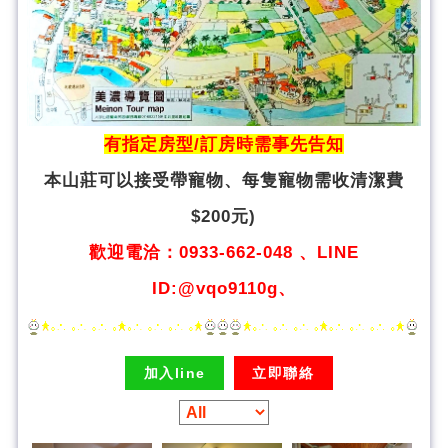
有指定房型/訂房時需事先告知
本山莊可以接受帶寵物、
每隻寵物需收清潔費
$200元)
歡迎電洽：0933-662-048 、LINE
ID:@vqo9110g、
加入line
立即聯絡