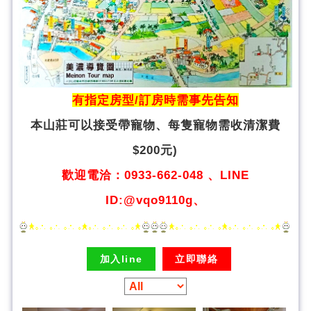
有指定房型/訂房時需事先告知
本山莊可以接受帶寵物、
每隻寵物需收清潔費
$200元)
歡迎電洽：0933-662-048 、LINE
ID:@vqo9110g、
加入line
立即聯絡