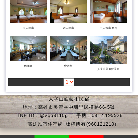
五人套房
四人套房
二人雅房-套房
休閒廳
會議室
人字山莊庭院景觀
人字山莊藝術民宿
地址：高雄市美濃區中圳里民權路66-5號
LINE ID：@vqo9110g ； 手機：0912.199926
高雄民宿住宿網
版權所有(960121210)