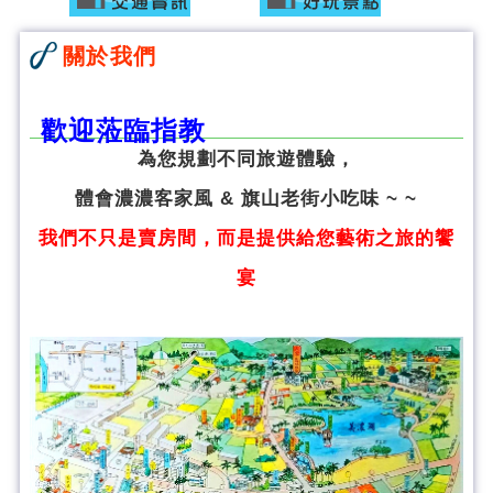
關於我們
歡迎蒞臨指教
為您規劃不同旅遊體驗，
體會濃濃客家風 & 旗山老街小吃味 ~ ~
我們不只是賣房間，而是提供給您藝術之旅的饗
宴