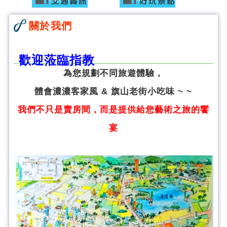
關於我們
歡迎蒞臨指教
為您規劃不同旅遊體驗，
體會濃濃客家風 & 旗山老街小吃味 ~ ~
我們不只是賣房間，而是提供給您藝術之旅的饗
宴