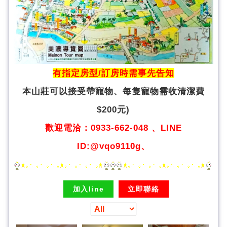
有指定房型/訂房時需事先告知
本山莊可以接受帶寵物、
每隻寵物需收清潔費
$200元)
歡迎電洽：0933-662-048 、LINE
ID:@vqo9110g、
加入line
立即聯絡