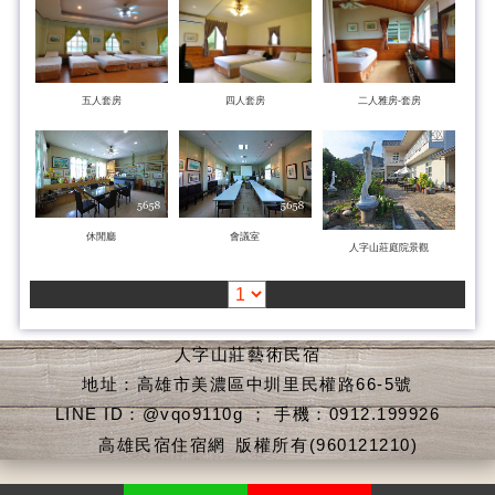
五人套房
四人套房
二人雅房-套房
休閒廳
會議室
人字山莊庭院景觀
人字山莊藝術民宿
地址：高雄市美濃區中圳里民權路66-5號
LINE ID：@vqo9110g ； 手機：0912.199926
高雄民宿住宿網
版權所有(960121210)