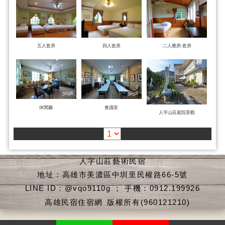
五人套房
四人套房
二人雅房-套房
休閒廳
會議室
人字山莊庭院景觀
人字山莊藝術民宿
地址：高雄市美濃區中圳里民權路66-5號
LINE ID：@vqo9110g ； 手機：0912.199926
高雄民宿住宿網
版權所有(960121210)