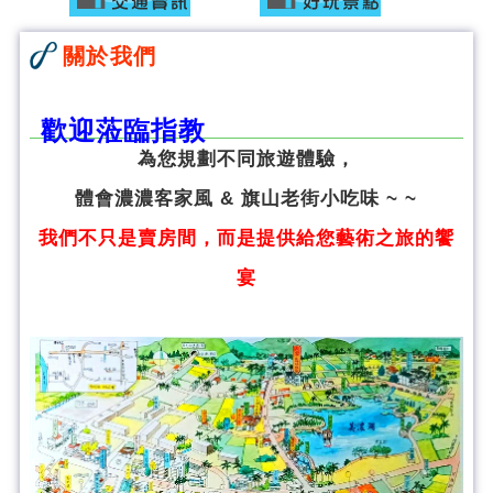
關於我們
歡迎蒞臨指教
為您規劃不同旅遊體驗，
體會濃濃客家風 & 旗山老街小吃味 ~ ~
我們不只是賣房間，而是提供給您藝術之旅的饗
宴