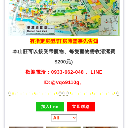
有指定房型/訂房時需事先告知
本山莊可以接受帶寵物、
每隻寵物需收清潔費
$200元)
歡迎電洽：0933-662-048 、LINE
ID:@vqo9110g、
加入line
立即聯絡