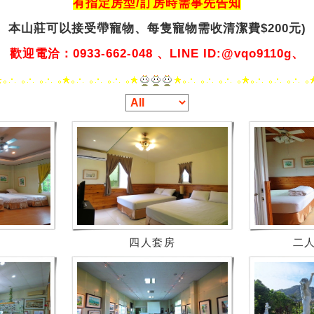
有指定房型/訂房時需事先告知
本山莊可以接受帶寵物、
每隻寵物需收清潔費$200元)
歡迎電洽：0933-662-048 、LINE ID:@vqo9110g、
四人套房
二人