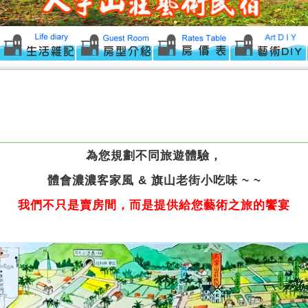
為您規劃不同旅遊體驗，
體會濃濃客家風 & 旗山老街小吃味 ~ ~
我們不只是賣房間，而是提供給您藝術之旅的饗宴