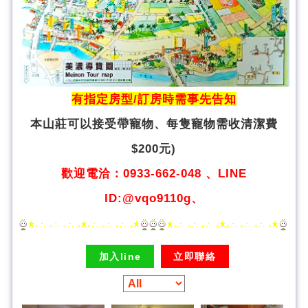
有指定房型/訂房時需事先告知
本山莊可以接受帶寵物、
每隻寵物需收清潔費
$200元)
歡迎電洽：0933-662-048 、LINE
ID:@vqo9110g、
加入line
立即聯絡