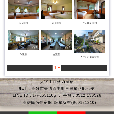
五人套房
四人套房
二人雅房-套房
休閒廳
會議室
人字山莊庭院景觀
人字山莊藝術民宿
地址：高雄市美濃區中圳里民權路66-5號
LINE ID：@vqo9110g ； 手機：0912.199926
高雄民宿住宿網
版權所有(960121210)