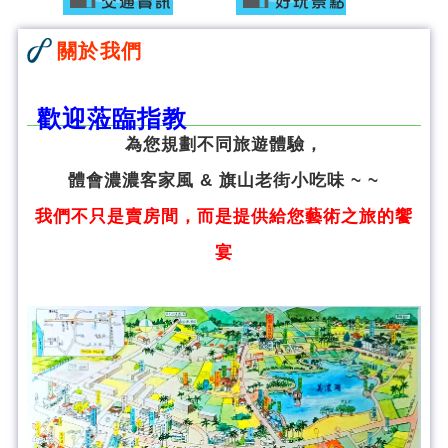
關於我們
歡迎蒞臨指教
為您規劃不同旅遊體驗，
體會濃濃客家風 & 旗山老街小吃味 ~ ~
我們不只是賣房間，而是提供給您藝術之旅的饗
宴