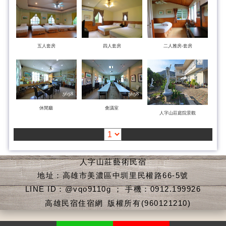
五人套房
四人套房
二人雅房-套房
休閒廳
會議室
人字山莊庭院景觀
人字山莊藝術民宿
地址：高雄市美濃區中圳里民權路66-5號
LINE ID：@vqo9110g ； 手機：0912.199926
高雄民宿住宿網
版權所有(960121210)