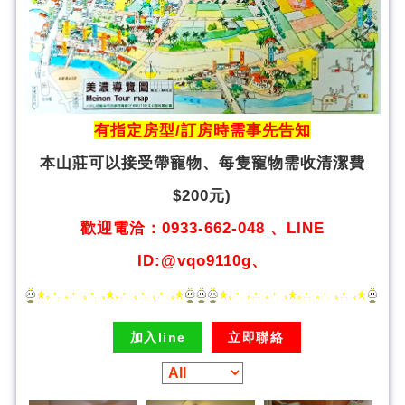
有指定房型/訂房時需事先告知
本山莊可以接受帶寵物、
每隻寵物需收清潔費
$200元)
歡迎電洽：0933-662-048 、LINE
ID:@vqo9110g、
加入line
立即聯絡