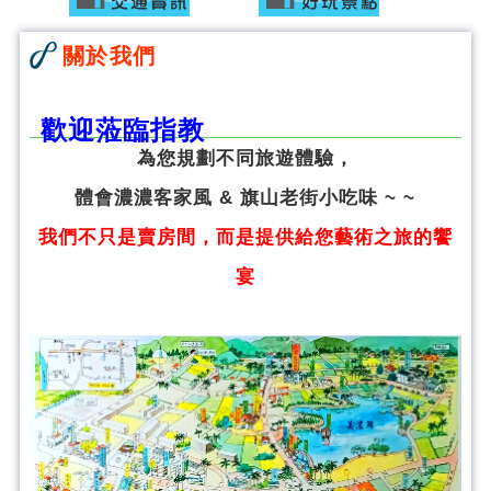
關於我們
歡迎蒞臨指教
為您規劃不同旅遊體驗，
體會濃濃客家風 & 旗山老街小吃味 ~ ~
我們不只是賣房間，而是提供給您藝術之旅的饗
宴