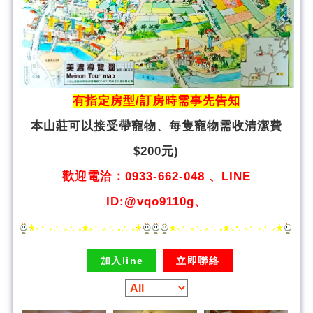
有指定房型/訂房時需事先告知
本山莊可以接受帶寵物、
每隻寵物需收清潔費
$200元)
歡迎電洽：0933-662-048 、LINE
ID:@vqo9110g、
加入line
立即聯絡