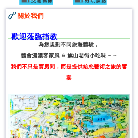
關於我們
歡迎蒞臨指教
為您規劃不同旅遊體驗，
體會濃濃客家風 & 旗山老街小吃味 ~ ~
我們不只是賣房間，而是提供給您藝術之旅的饗
宴