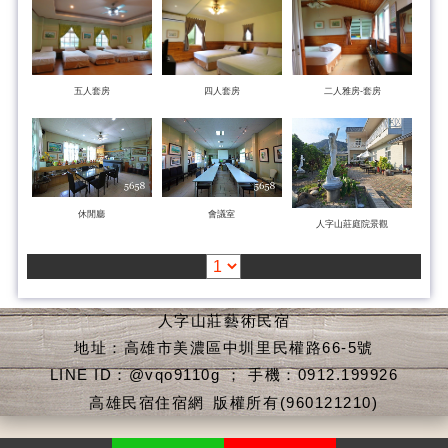
五人套房
四人套房
二人雅房-套房
休閒廳
會議室
人字山莊庭院景觀
人字山莊藝術民宿
地址：高雄市美濃區中圳里民權路66-5號
LINE ID：@vqo9110g ； 手機：0912.199926
高雄民宿住宿網
版權所有(960121210)