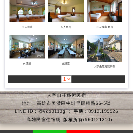
五人套房
四人套房
二人雅房-套房
休閒廳
會議室
人字山莊庭院景觀
人字山莊藝術民宿
地址：高雄市美濃區中圳里民權路66-5號
LINE ID：@vqo9110g ； 手機：0912.199926
高雄民宿住宿網
版權所有(960121210)