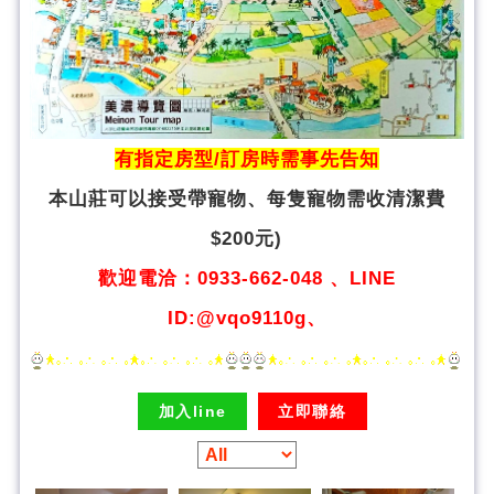
有指定房型/訂房時需事先告知
本山莊可以接受帶寵物、
每隻寵物需收清潔費
$200元)
歡迎電洽：0933-662-048 、LINE
ID:@vqo9110g、
加入line
立即聯絡