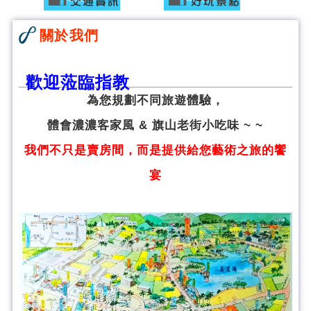
關於我們
歡迎蒞臨指教
為您規劃不同旅遊體驗，
體會濃濃客家風 & 旗山老街小吃味 ~ ~
我們不只是賣房間，而是提供給您藝術之旅的饗
宴