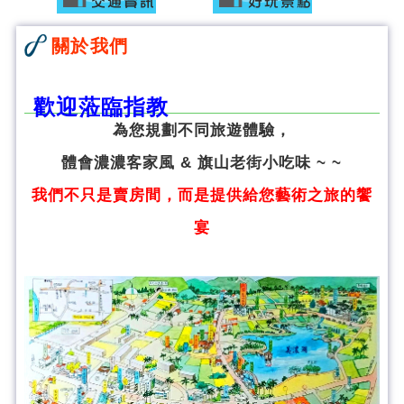
關於我們
歡迎蒞臨指教
為您規劃不同旅遊體驗，
體會濃濃客家風 & 旗山老街小吃味 ~ ~
我們不只是賣房間，而是提供給您藝術之旅的饗
宴