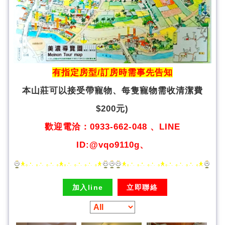
有指定房型/訂房時需事先告知
本山莊可以接受帶寵物、
每隻寵物需收清潔費
$200元)
歡迎電洽：0933-662-048 、LINE
ID:@vqo9110g、
加入line
立即聯絡