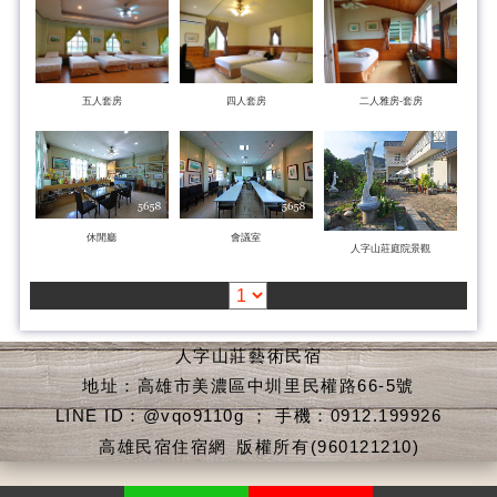
五人套房
四人套房
二人雅房-套房
休閒廳
會議室
人字山莊庭院景觀
人字山莊藝術民宿
地址：高雄市美濃區中圳里民權路66-5號
LINE ID：@vqo9110g ； 手機：0912.199926
高雄民宿住宿網
版權所有(960121210)