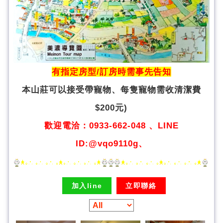
有指定房型/訂房時需事先告知
本山莊可以接受帶寵物、
每隻寵物需收清潔費
$200元)
歡迎電洽：0933-662-048 、LINE
ID:@vqo9110g、
加入line
立即聯絡