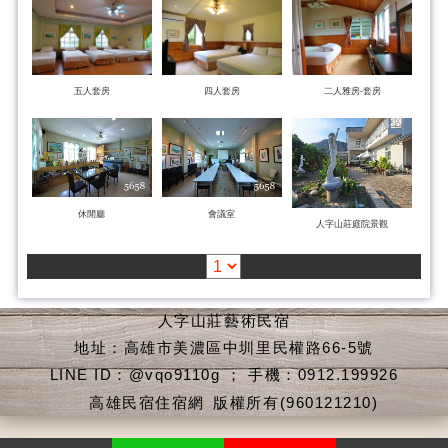
五人套房
四人套房
二人雅房-套房
休閒廳
會議室
人字山莊庭院景觀
人字山莊藝術民宿
地址：高雄市美濃區中圳里民權路66-5號
LINE ID：@vqo9110g ； 手機：0912.199926
高雄民宿住宿網
版權所有(960121210)