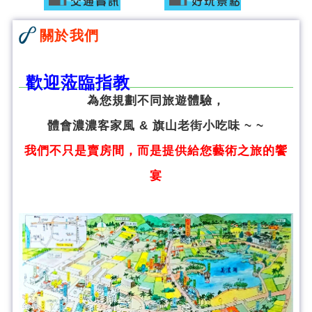
關於我們
歡迎蒞臨指教
為您規劃不同旅遊體驗，
體會濃濃客家風 & 旗山老街小吃味 ~ ~
我們不只是賣房間，而是提供給您藝術之旅的饗
宴