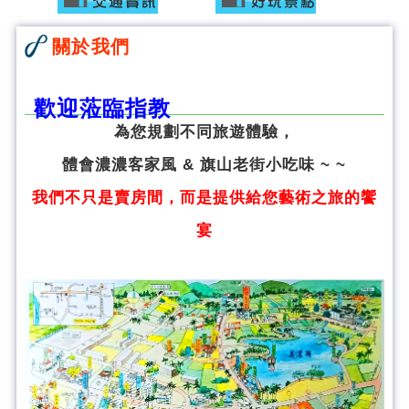
關於我們
歡迎蒞臨指教
為您規劃不同旅遊體驗，
體會濃濃客家風 & 旗山老街小吃味 ~ ~
我們不只是賣房間，而是提供給您藝術之旅的饗
宴