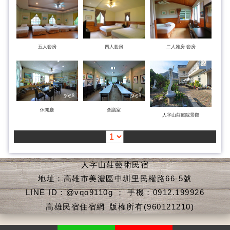
五人套房
四人套房
二人雅房-套房
休閒廳
會議室
人字山莊庭院景觀
人字山莊藝術民宿
地址：高雄市美濃區中圳里民權路66-5號
LINE ID：@vqo9110g ； 手機：0912.199926
高雄民宿住宿網
版權所有(960121210)