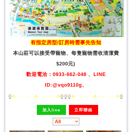
有指定房型/訂房時需事先告知
本山莊可以接受帶寵物、
每隻寵物需收清潔費
$200元)
歡迎電洽：0933-662-048 、LINE
ID:@vqo9110g、
加入line
立即聯絡