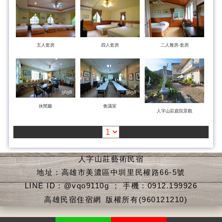
五人套房
四人套房
二人雅房-套房
休閒廳
會議室
人字山莊庭院景觀
人字山莊藝術民宿
地址：高雄市美濃區中圳里民權路66-5號
LINE ID：@vqo9110g ； 手機：0912.199926
高雄民宿住宿網
版權所有(960121210)