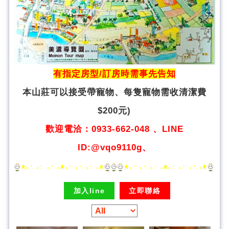
有指定房型/訂房時需事先告知
本山莊可以接受帶寵物、
每隻寵物需收清潔費
$200元)
歡迎電洽：0933-662-048 、LINE
ID:@vqo9110g、
加入line
立即聯絡