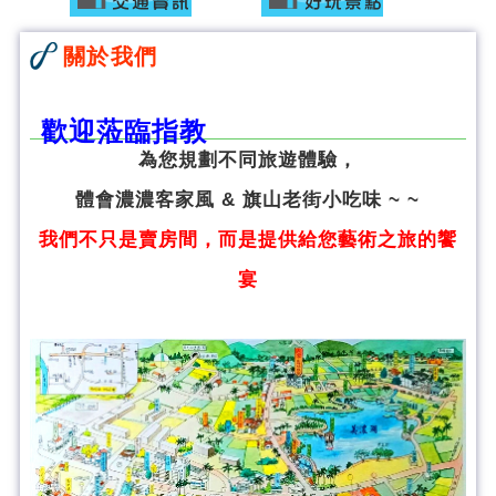
關於我們
歡迎蒞臨指教
為您規劃不同旅遊體驗，
體會濃濃客家風 & 旗山老街小吃味 ~ ~
我們不只是賣房間，而是提供給您藝術之旅的饗
宴