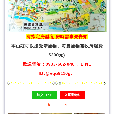
有指定房型/訂房時需事先告知
本山莊可以接受帶寵物、
每隻寵物需收清潔費
$200元)
歡迎電洽：0933-662-048 、LINE
ID:@vqo9110g、
加入line
立即聯絡