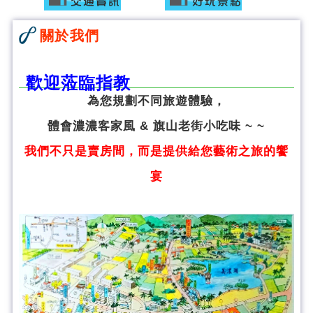
關於我們
歡迎蒞臨指教
為您規劃不同旅遊體驗，
體會濃濃客家風 & 旗山老街小吃味 ~ ~
我們不只是賣房間，而是提供給您藝術之旅的饗
宴