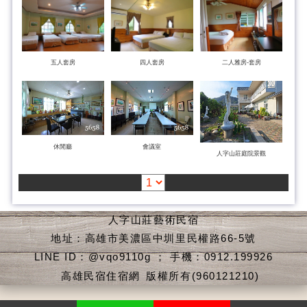
五人套房
四人套房
二人雅房-套房
休閒廳
會議室
人字山莊庭院景觀
人字山莊藝術民宿
地址：高雄市美濃區中圳里民權路66-5號
LINE ID：@vqo9110g ； 手機：0912.199926
高雄民宿住宿網
版權所有(960121210)