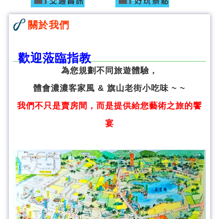
關於我們
歡迎蒞臨指教
為您規劃不同旅遊體驗，
體會濃濃客家風 & 旗山老街小吃味 ~ ~
我們不只是賣房間，而是提供給您藝術之旅的饗
宴