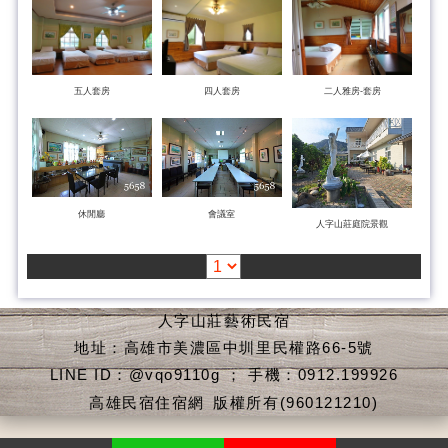
五人套房
四人套房
二人雅房-套房
休閒廳
會議室
人字山莊庭院景觀
人字山莊藝術民宿
地址：高雄市美濃區中圳里民權路66-5號
LINE ID：@vqo9110g ； 手機：0912.199926
高雄民宿住宿網
版權所有(960121210)