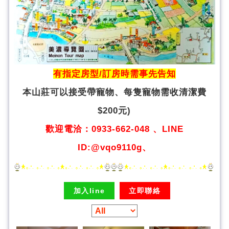
有指定房型/訂房時需事先告知
本山莊可以接受帶寵物、
每隻寵物需收清潔費
$200元)
歡迎電洽：0933-662-048 、LINE
ID:@vqo9110g、
加入line
立即聯絡