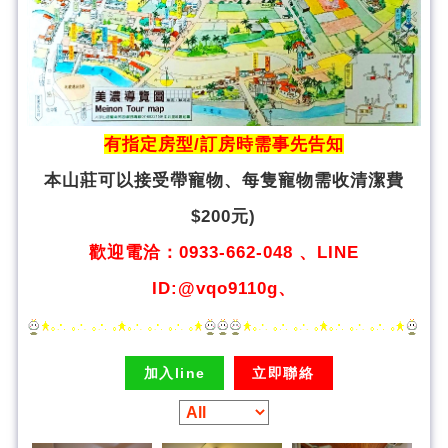
有指定房型/訂房時需事先告知
本山莊可以接受帶寵物、
每隻寵物需收清潔費
$200元)
歡迎電洽：0933-662-048 、LINE
ID:@vqo9110g、
加入line
立即聯絡