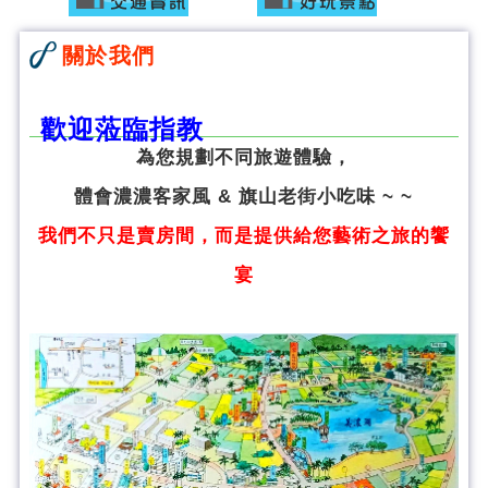
關於我們
歡迎蒞臨指教
為您規劃不同旅遊體驗，
體會濃濃客家風 & 旗山老街小吃味 ~ ~
我們不只是賣房間，而是提供給您藝術之旅的饗
宴