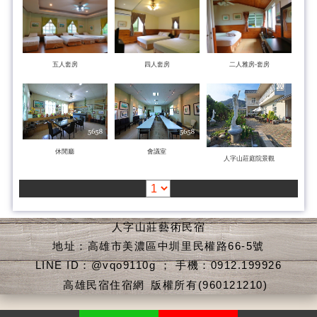
五人套房
四人套房
二人雅房-套房
休閒廳
會議室
人字山莊庭院景觀
人字山莊藝術民宿
地址：高雄市美濃區中圳里民權路66-5號
LINE ID：@vqo9110g ； 手機：0912.199926
高雄民宿住宿網
版權所有(960121210)