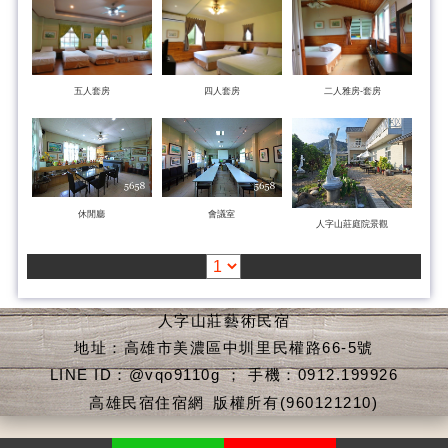
五人套房
四人套房
二人雅房-套房
休閒廳
會議室
人字山莊庭院景觀
人字山莊藝術民宿
地址：高雄市美濃區中圳里民權路66-5號
LINE ID：@vqo9110g ； 手機：0912.199926
高雄民宿住宿網
版權所有(960121210)