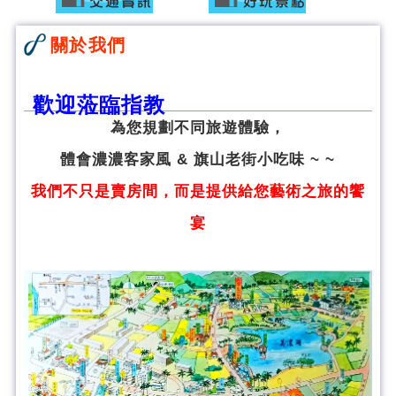
關於我們
歡迎蒞臨指教
為您規劃不同旅遊體驗，
體會濃濃客家風 & 旗山老街小吃味 ~ ~
我們不只是賣房間，而是提供給您藝術之旅的饗
宴