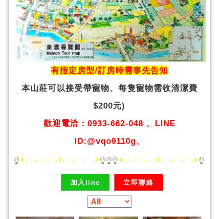
有指定房型/訂房時需事先告知
本山莊可以接受帶寵物、
每隻寵物需收清潔費
$200元)
歡迎電洽：0933-662-048 、LINE
ID:@vqo9110g、
加入line
立即聯絡