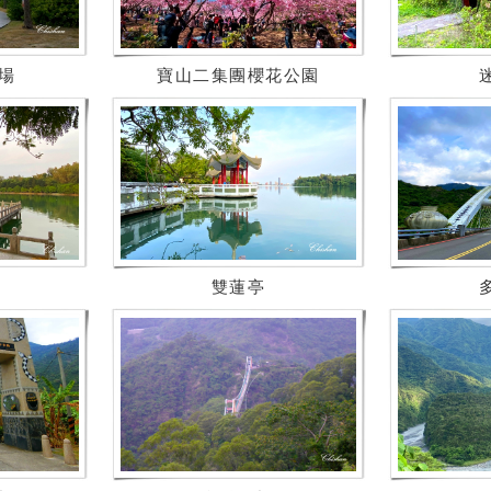
場
寶山二集團櫻花公園
雙蓮亭