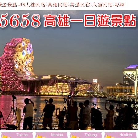
景點-85大樓民宿-高雄民宿-美濃民宿-六龜民宿-杉林民宿-美