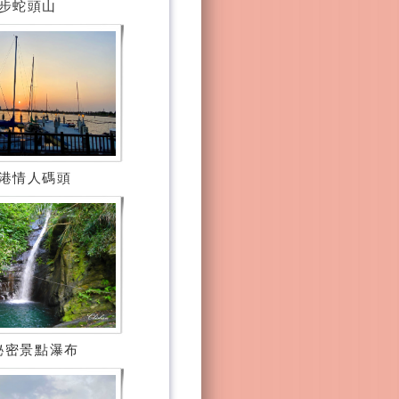
步蛇頭山
港情人碼頭
秘密景點瀑布