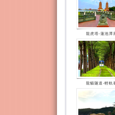
龍虎塔-蓮池潭
龍貓隧道-輕軌