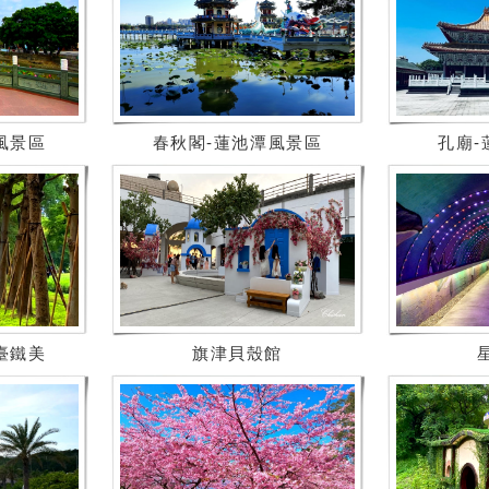
風景區
春秋閣-蓮池潭風景區
孔廟-
臺鐵美
旗津貝殼館