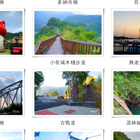
橋
多納吊橋
百
小長城木棧步道
興達
橋
古戰道
茂林