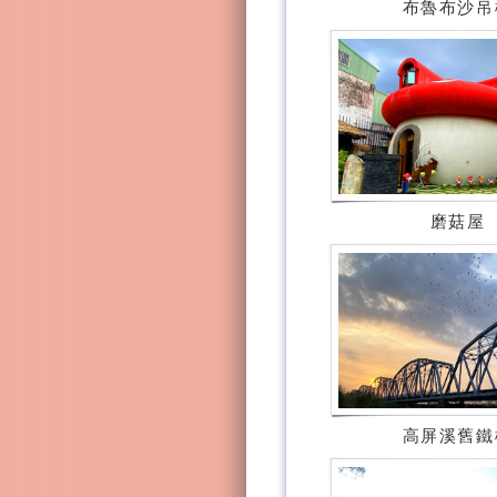
布魯布沙吊
磨菇屋
高屏溪舊鐵