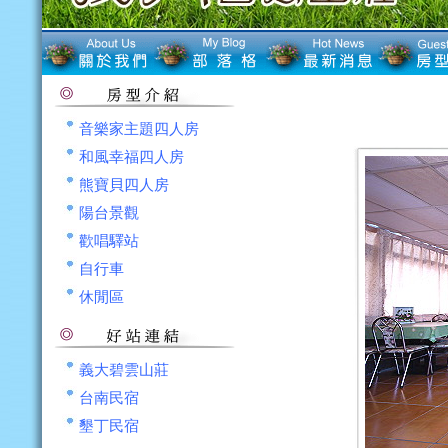
音樂家主題四人房
和風幸福四人房
熊寶貝四人房
陽台景觀
歡唱驛站
自行車
休閒區
義大碧雲山莊
台南民宿
墾丁民宿