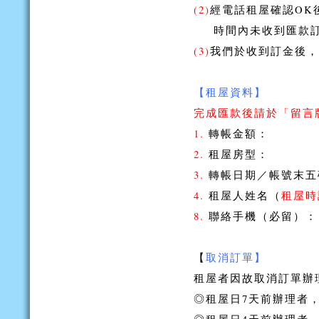
(2)
經電話租屋確認OK
時間內未收到匯款訂
(3)
我們於收到訂金後，
【租屋資料】
完成匯款後請於「留言
1.
轉帳金額：
2.
租屋房型：
3.
轉帳日期／帳號末五
4.
租屋人姓名（
租屋時
8.
聯絡手機（必留）：
【
取消訂單】
租屋者因故取消訂單辦
◎租屋日7天前辦理者，