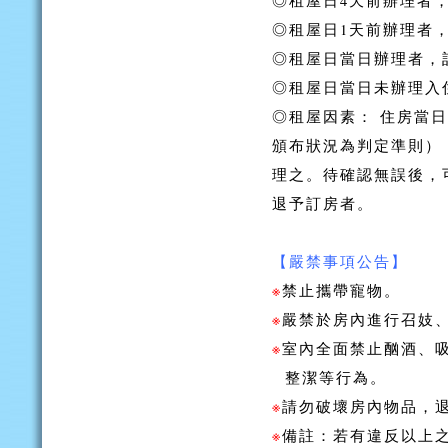
◎租屋日4天前辦理者，
◎租屋日1天前辦理者，
◎租屋日當日辦理者，訂
◎租屋日當日未辦理入
◎租屋因素： 住房當
頒布狀況為判定準則）
理之。待確認無誤後，
退予訂房者。
【嚴禁事項公告】
※
禁止攜帶寵物。
※
嚴禁於房內進行召妓
※
室內全面禁止酗酒、
整潔等行為。
※
請勿破壞房內物品，
※
備註：若有違反以上