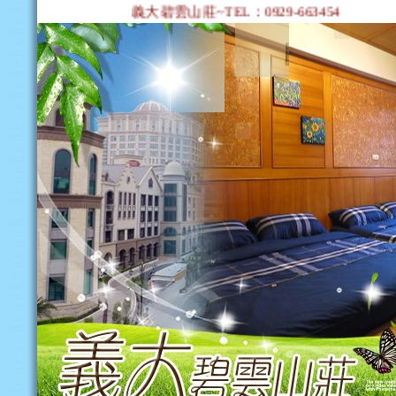
義大碧雲山莊~TEL：0929-663454