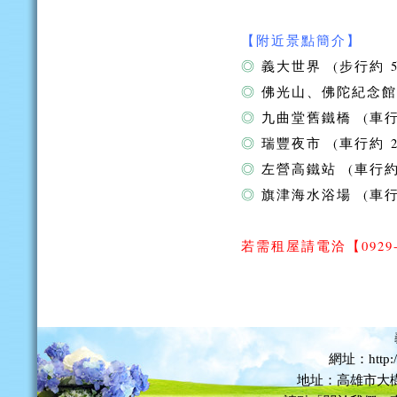
【附近景點簡介】
◎
義大世界 (步行約 5
◎
佛光山、佛陀紀念館 
◎
九曲堂舊鐵橋 (車行約
◎
瑞豐夜市 (車行約 2
◎
左營高鐵站 (車行約 
◎
旗津海水浴場 (車行約
若需租屋請電洽
【0929
網址：http://
地址：高雄市大樹