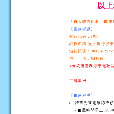
以上
「義大碧雲山莊」歡迎您 
【匯款資訊】
銀行代碼：
806
銀行名稱:元大銀行屏
銀行帳號：00423-224-6
戶 名
：
鄒月霞
※
匯款後請務必來電確認【092
「義
主題套房
【租屋程序】
(1)
請事先來電確認或預
※
租屋時間早上08:00