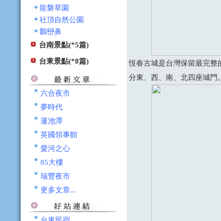
龍磐草園
社頂自然公園
鵝巒鼻
台南景點(*5篇)
台東景點(*8篇)
恆春古城是台灣保留最完整
分東、西、南、北四座城門
六合夜市
夢時代
蓮池潭
英國領事館
愛河之心
85大樓
瑞豐夜市
更多文章...
台東民宿