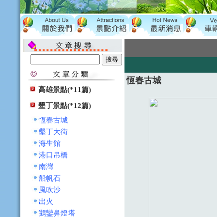
恆春古城
高雄景點(*11篇)
墾丁景點(*12篇)
恆春古城
墾丁大街
海生館
港口吊橋
南灣
船帆石
風吹沙
出火
鵝鑾鼻燈塔