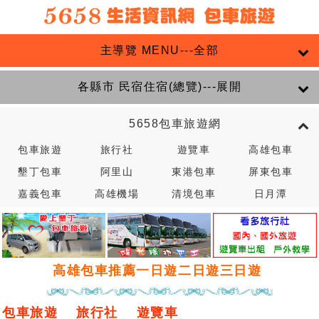
主導覽 MENU---全部
各縣市 民宿住宿(總覽)---展開
5658包車旅遊網
包車旅遊
旅行社
遊覽車
高雄包車
墾丁包車
阿里山
東港包車
屏東包車
嘉義包車
高雄機場
清境包車
日月潭
高雄包車推薦一日遊二日遊三日遊
包車旅遊
旅行社
遊覽車