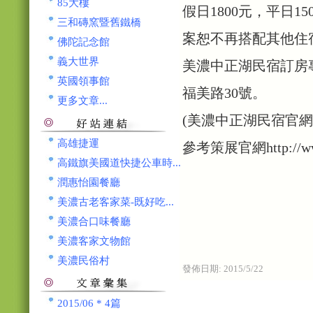
85大樓
假日1800元，平日1
三和磚窯暨舊鐵橋
案恕不再搭配其他住
佛陀記念館
義大世界
美濃中正湖民宿訂房專線0
英國領事館
福美路30號。
更多文章...
(美濃中正湖民宿官網
高雄捷運
參考策展官網http://www.b
高鐵旗美國道快捷公車時...
潤惠怡園餐廳
美濃古老客家菜-既好吃...
美濃合口味餐廳
美濃客家文物館
美濃民俗村
發佈日期:
2015/5/22
2015/06 * 4篇