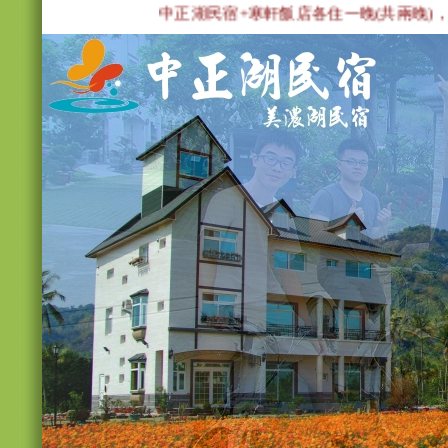
中正湖民宿+寒軒飯店各住一晚(共兩晚)，