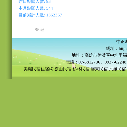
昨日點閱人數:
93
本月點閱人數:
544
目前累計人數:
1362367
管 理
中正
網址：http:/
地址：高雄市美濃區中圳里福
電話：07-6812736、0937-6224
美濃民宿住宿網
旗山民宿
杉林民宿
屏東民宿
六龜民宿