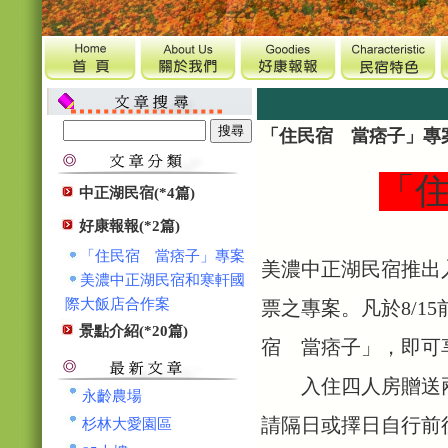
「住民宿 當痞子」專
「
中正湖民宿(*4篇)
好康報報(*2篇)
「住民宿 當痞子」專案
美濃中正湖民宿推出
美濃中正湖民宿和寒軒國
際大飯店合作案
票之專案。凡於8/1
景點介紹(*20篇)
宿 當痞子」，即可
入住四人房贈送兩
永齡農場
請隔日或擇日自行前往
杉林大愛園區