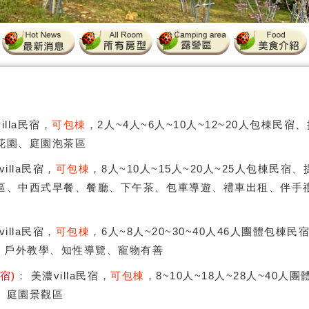
illa民宿，
可包棟
，2人~4人~6人~10人~12~20人包棟民
花園、庭園泡茶區
villa民宿，
可包棟
，8人~10人~15人~20人~25人包棟民
區、中西式早餐、餐廳、下午茶、包車導遊、禮車出租、伴手
villa民宿，
可包棟
，6人~8人~20~30~40人46人團體包棟
Y、戶外教學、知性導覽、寵物有善
宿)
： 美濃villa民宿，
可包棟
，8~10人~18人~28人~40
、庭園景觀區