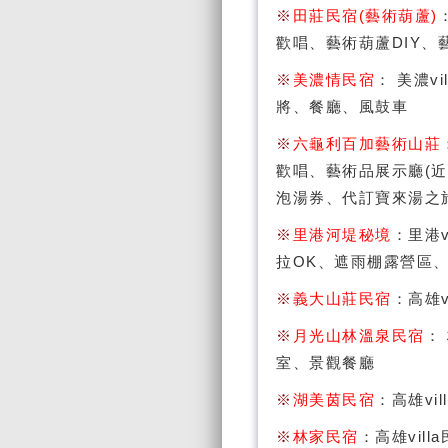
※
田莊民宿(藝術葫蘆)
歡唱、藝術葫蘆DIY
※
美濃情民宿
： 美濃vi
將、餐廳、風鼓車
※
六龜利百加藝術山莊
歡唱、藝術品展示廳(
泡湯券、代訂寶來湯之
※
里港河堤秘境
：里港v
拉OK、遮雨棚露營區
※
義大山莊民宿
：高雄v
※
月光山林溫泉民宿
： 
室、景觀餐廳
※
湖美茵民宿
：高雄vil
※
林家民宿
：高雄vil