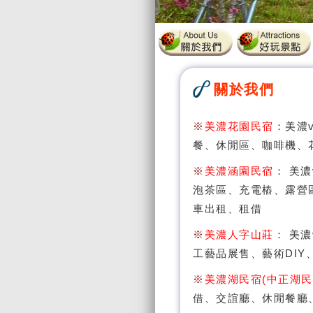
關於我們
※
美濃花園民宿
：美濃v
餐、休閒區、咖啡機、
※
美濃涵園民宿
： 美濃
泡茶區、充電樁、露營
車出租、租借
※
美濃人字山莊
： 美濃
工藝品展售、藝術DI
※
美濃湖民宿(中正湖民
借、交誼廳、休閒餐廳