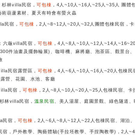
：杉林villa民宿，
可包棟
，4人~10人~16人~25人~35人 團
、藝術葫蘆素材、夏天有時會有螢火蟲
lla民宿，
可包棟
，2人~8~12人~20人~32人團體包棟民宿
：六龜villa民宿，
可包棟
，4人~8人~10人~12人~14人~16
近300件油畫及擺飾輪展)、咖啡機、麻將廳、泡茶區、觀景台
旅
illa民宿露營區，
可包棟
，4人~6人~10人~16人~20人包
、露營、花園、水池、客廳
illa民宿，
可包棟
，2人~8人~10人~20人~25人包棟民宿、
杉林villa民宿，
溫泉民宿
、美人湯屋、庭園景觀、綠色隧道、
la民宿，
可包棟
，2人~6人~8人~12人~22人包棟民宿、湖泊
la民宿，戶外教學、陶藝體驗(手拉坯教學、手捏陶教學)，2人~4