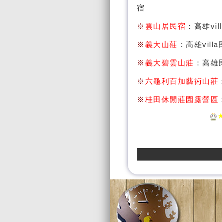
宿
※
雲山居民宿
：高雄v
※
義大山莊
：高雄vill
※
義大碧雲山莊
：高雄
※
六龜利百加藝術山莊
※
桂田休閒莊園露營區