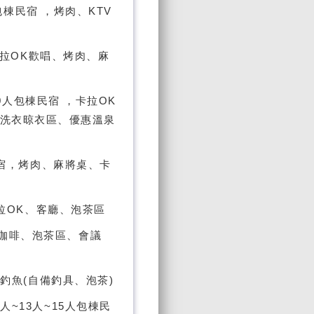
體包棟民宿 ，烤肉、KTV
，卡拉OK歡唱、烤肉、麻
~20人包棟民宿 ，卡拉OK
、洗衣晾衣區、優惠溫泉
棟民宿，烤肉、麻將桌、卡
卡拉OK、客廳、泡茶區
咖啡、泡茶區、會議
、釣魚(自備釣具、泡茶)
人~13人~15人包棟民