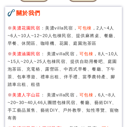
關於我們
※
美濃花園民宿
：美濃villa民宿，
可包棟
，2人~4人
~6人~10人~12~20人包棟民宿、提供麻將桌、餐廳、
早餐、休閒區、咖啡機、花園、庭園泡茶區
※
美濃涵園民宿
： 美濃villa民宿，
可包棟
，8人~10人
~15人~20人~25人包棟民宿、提供自助用餐吧、庭園
泡茶區、充電樁、露營區、中西式早餐、餐廳、下午
茶、包車導遊、禮車出租、伴手禮、當季農特產、腳
踏車出租、租借
※
美濃人字山莊
： 美濃villa民宿，
可包棟
，6人~8人
~20~30~40人46人團體包棟民宿、餐廳、藝術DIY、
手工藝品展售、藝術DIY、戶外教學、知性導覽、寵物
有善