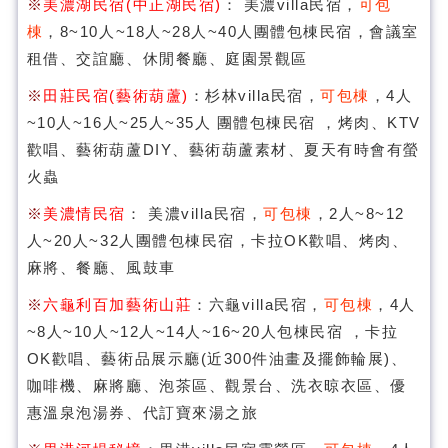
※
美濃湖民宿(中正湖民宿)
： 美濃villa民宿，
可包
棟
，8~10人~18人~28人~40人團體包棟民宿，會議室
租借、交誼廳、休閒餐廳、庭園景觀區
※
田莊民宿(藝術葫蘆)
：杉林villa民宿，
可包棟
，4人
~10人~16人~25人~35人 團體包棟民宿 ，烤肉、KTV
歡唱、藝術葫蘆DIY、藝術葫蘆素材、夏天有時會有螢
火蟲
※
美濃情民宿
： 美濃villa民宿，
可包棟
，2人~8~12
人~20人~32人團體包棟民宿，卡拉OK歡唱、烤肉、
麻將、餐廳、風鼓車
※
六龜利百加藝術山莊
：六龜villa民宿，
可包棟
，4人
~8人~10人~12人~14人~16~20人包棟民宿 ，卡拉
OK歡唱、藝術品展示廳(近300件油畫及擺飾輪展)、
咖啡機、麻將廳、泡茶區、觀景台、洗衣晾衣區、優
惠溫泉泡湯券、代訂寶來湯之旅