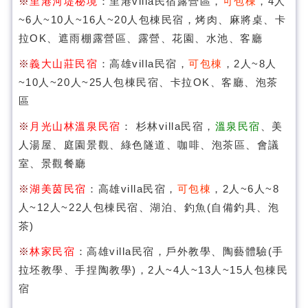
※
里港河堤秘境
：里港villa民宿露營區，
可包棟
，4人
~6人~10人~16人~20人包棟民宿，烤肉、麻將桌、卡
拉OK、遮雨棚露營區、露營、花園、水池、客廳
※
義大山莊民宿
：高雄villa民宿，
可包棟
，2人~8人
~10人~20人~25人包棟民宿、卡拉OK、客廳、泡茶
區
※
月光山林溫泉民宿
： 杉林villa民宿，
溫泉民宿
、美
人湯屋、庭園景觀、綠色隧道、咖啡、泡茶區、會議
室、景觀餐廳
※
湖美茵民宿
：高雄villa民宿，
可包棟
，2人~6人~8
人~12人~22人包棟民宿、湖泊、釣魚(自備釣具、泡
茶)
※
林家民宿
：高雄villa民宿，戶外教學、陶藝體驗(手
拉坯教學、手捏陶教學)，2人~4人~13人~15人包棟民
宿