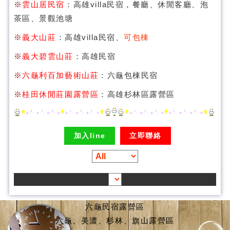
※
雲山居民宿
：高雄villa民宿，餐廳、休閒客廳、泡
茶區、景觀池塘
※
義大山莊
：高雄villa民宿、
可包棟
※
義大碧雲山莊
：高雄民宿
※
六龜利百加藝術山莊
：六龜包棟民宿
※
桂田休閒莊園露營區
：高雄杉林區露營區
加入line
立即聯絡
六龜民宿露營區
六龜、美濃、杉林、旗山露營區