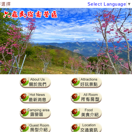
選擇
Select Language
▼